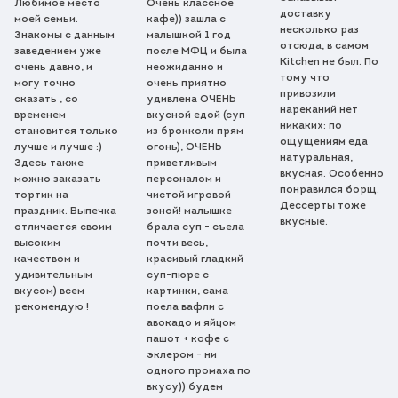
Любимое место
Очень классное
доставку
моей семьи.
кафе)) зашла с
несколько раз
Знакомы с данным
малышкой 1 год
отсюда,
в самом
заведением уже
после МФЦ и была
Kitchen не был. По
очень давно, и
неожиданно и
тому что
могу точно
очень приятно
привозили
сказать ,
со
удивлена ОЧЕНЬ
нареканий нет
временем
вкусной едой (суп
никаких:
по
становится только
из брокколи прям
ощущениям еда
лучше и лучше :)
огонь), ОЧЕНЬ
натуральная
,
Здесь также
приветливым
вкусная. Особенно
можно заказать
персоналом и
понравился борщ.
тортик на
чистой игровой
Дессерты тоже
праздник. Выпечка
зоной! малышке
вкусные.
отличается своим
брала суп - съела
высоким
почти весь,
качеством и
красивый гладкий
удивительным
суп-пюре с
вкусом) всем
картинки, сама
рекомендую !
поела вафли с
авокадо и яйцом
пашот + кофе с
эклером - ни
одного промаха по
вкусу)) будем