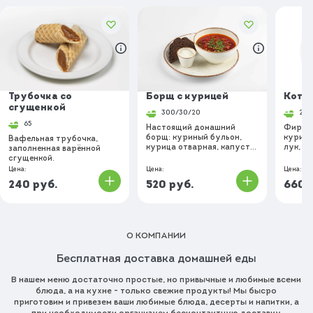
Трубочка со
Борщ с курицей
Котл
сгущенкой
300/30/20
240
65
Настоящий домашний
Фирмен
борщ: куриный бульон,
курицы
Вафельная трубочка,
курица отварная, капуста
лук, хл
заполненная варённой
белокачанная, свекла,
карто
сгущенкой.
морковь, лук репчатый,
(карто
Цена:
Цена:
Цена:
картофель, уксус,
Украше
240
руб.
520
руб.
660
р
томатная паста, масло
черри,
растительное, чеснок,
веточк
уксус, лавровый лист,
соль, сахар, перец
душистый, черный
О КОМПАНИИ
горошек. Идёт со сметаной
и бородинскими гренками.
Украшается рубленной
Бесплатная доставка домашней еды
петрушкой.
В нашем меню достаточно простые, но привычные и любимые всеми
блюда, а на кухне - только свежие продукты! Мы бысро
приготовим и привезем ваши любимые блюда, десерты и напитки, а