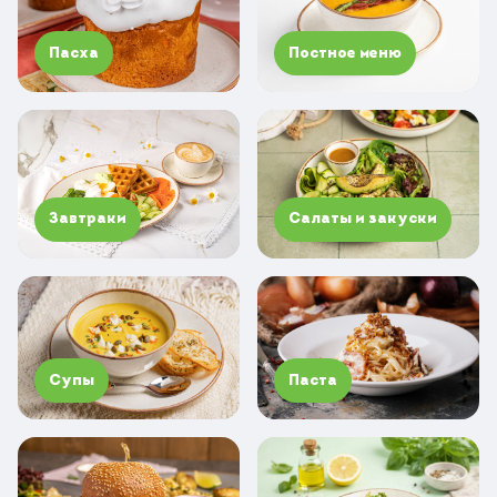
Пасха
Постное меню
Завтраки
Салаты и закуски
Супы
Паста